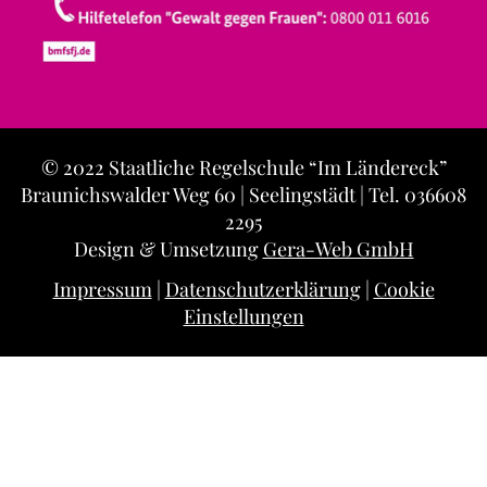
© 2022 Staatliche Regelschule “Im Ländereck”
Braunichswalder Weg 60 | Seelingstädt | Tel. 036608
2295
Design & Umsetzung
Gera-Web GmbH
Impressum
|
Datenschutzerklärung
|
Cookie
Einstellungen